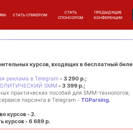
СТАТЬ
ПРЕДЫДУЩИЕ
ММА
СТАТЬ СПИКЕРОМ
СПОНСОРОМ
КОНФЕРЕНЦИИ
ительных курсов, входящих в бесплатный биле
ая реклама в Telegram
- 3 290 р.;
ПОЛИТИЧЕСКИЙ SMM
- 3 399 р.;
ных практических пособий для SMM-технологов;
 сервисе парсинга в Telegram -
TGParsing
.
о курсов - 2.
 курсов - 6 689 р.