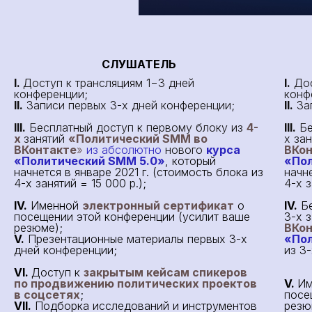
СЛУШАТЕЛЬ
I.
Доступ к трансляциям 1−3 дней
I.
Дос
конференции;
конф
II.
Записи первых 3-х дней конференции;
II.
Зап
III.
Бесплатный доступ к первому
блоку из
4-
III.
Бе
х
занятий
«Политический SMM во
х за
ВКонтакте
»
из абсолютно
нового
курса
ВКо
«Политический SMM 5.0»
, который
«Пол
начнется в январе 2021 г. (стоимость блока из
начн
4-х занятий = 15 000 р.);
4-х з
IV.
Именной
электронный сертификат
о
IV.
Бе
посещении этой конференции (усилит ваше
3-х 
резюме);
ВКо
V.
Презентационные материалы первых 3-х
«Пол
дней конференции;
из 3-
VI.
Доступ к
закрытым кейсам спикеров
по продвижению политических проектов
V.
И
в соцсетях
;
посе
VII.
Подборка исследований и инструментов
резю