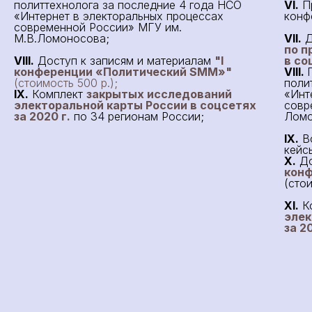
политтехнолога за последние 4 года НСО
VI.
Пр
«Интернет в электоральных процессах
конф
современной России» МГУ им.
М.В.Ломоносова;
VII.
Д
по п
VIII.
Доступ к записям и материалам
"I
в со
конференции
«Политический SMM
»
"
VIII.
(стоимость 500 р.);
поли
IX.
Комплект
закрытых исследований
«Инт
электоральной карты России в соцсетях
совр
за 2020 г.
по 34 регионам России;
Ломо
IХ
.
Во
кейс
Х.
До
кон
(стои
XI.
К
элек
за 2