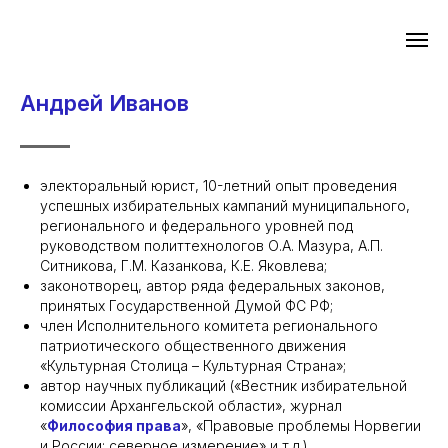
Андрей Иванов
электоральный юрист, 10-летний опыт проведения
успешных избирательных кампаний муниципального,
регионального и федерального уровней под
руководством политтехнологов О.А. Мазура, А.П.
Ситникова, Г.М. Казанкова, К.Е. Яковлева;
законотворец, автор ряда федеральных законов,
принятых Государственной Думой ФС РФ;
член Исполнительного комитета регионального
патриотического общественного движения
«Культурная Столица – Культурная Страна»;
автор научных публикаций («Вестник избирательной
комиссии Архангельской области», журнал
«
Философия права
», «Правовые проблемы Норвегии
и России: северное измерение» и т.д.).